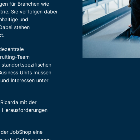
ngen für Branchen wie
ie. Sie verfolgen dabei
chhaltige und
 Dabei stehen
kt.
dezentrale
ruiting-Team
n standortspezifischen
 Business Units müssen
und Interessen unter
Ricarda mit der
e Herausforderungen
e der JobShop eine
asierte Optimierungen