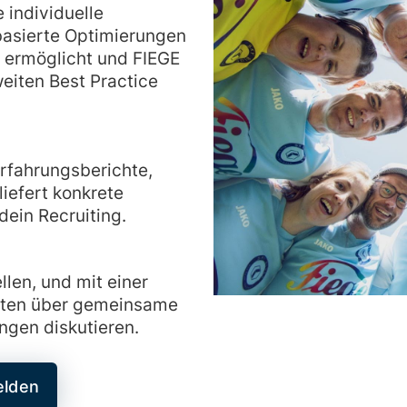
 individuelle
basierte Optimierungen
 ermöglicht und FIEGE
eiten Best Practice
 Erfahrungsberichte,
iefert konkrete
ein Recruiting.
llen, und mit einer
nten über gemeinsame
gen diskutieren.
elden