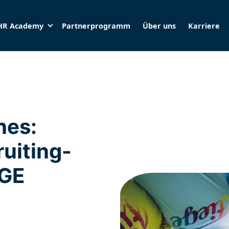
HR Academy
Partnerprogramm
Über uns
Karriere
nes:
uiting-
EGE
: