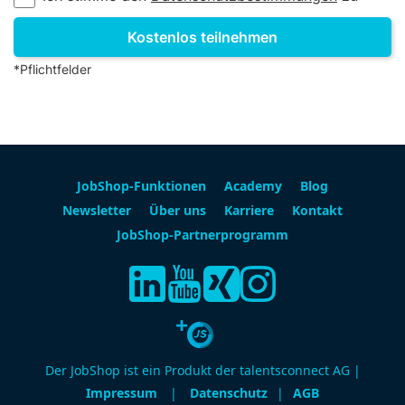
*Pflichtfelder
JobShop-Funktionen
Academy
Blog
Newsletter
Über uns
Karriere
Kontakt
JobShop-Partnerprogramm
Der JobShop ist ein Produkt der talentsconnect AG |
Impressum
|
Datenschutz
|
AGB