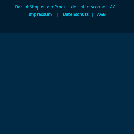
Der JobShop ist ein Produkt der talentsconnect AG |
Impressum
|
Datenschutz
|
AGB